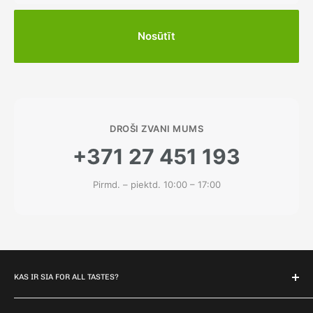
Nosūtīt
DROŠI ZVANI MUMS
+371 27 451 193
Pirmd. – piektd. 10:00 – 17:00
KAS IR SIA FOR ALL TASTES?
For all Tastes ir uzņēmums, kurš piedāvā apģērbu no