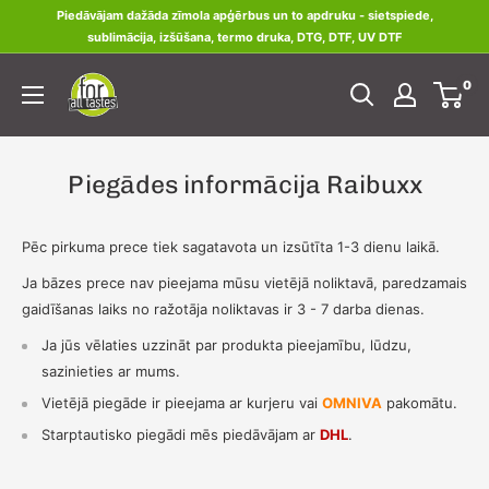
Skip
Piedāvājam dažāda zīmola apģērbus un to apdruku - sietspiede,
to
sublimācija, izšūšana, termo druka, DTG, DTF, UV DTF
content
foralltastes.lv
0
Piegādes informācija Raibuxx
Pēc pirkuma prece tiek sagatavota un izsūtīta 1-3 dienu laikā.
Ja bāzes prece nav pieejama mūsu vietējā noliktavā, paredzamais
gaidīšanas laiks no ražotāja noliktavas ir 3 - 7 darba dienas.
Ja jūs vēlaties uzzināt par produkta pieejamību, lūdzu,
sazinieties ar mums.
Vietējā piegāde ir pieejama ar kurjeru vai
OMNIVA
pakomātu.
Starptautisko piegādi mēs piedāvājam ar
DHL
.