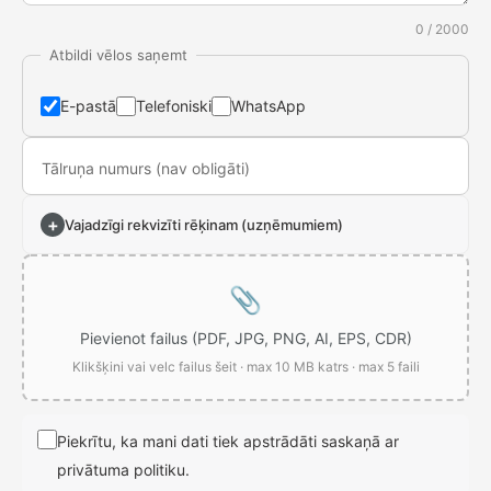
0 / 2000
Atbildi vēlos saņemt
E-pastā
Telefoniski
WhatsApp
Tālruņa numurs (nav obligāti)
+
Vajadzīgi rekvizīti rēķinam (uzņēmumiem)
📎
Pievienot failus (PDF, JPG, PNG, AI, EPS, CDR)
Klikšķini vai velc failus šeit · max 10 MB katrs · max 5 faili
Piekrītu, ka mani dati tiek apstrādāti saskaņā ar
privātuma politiku.