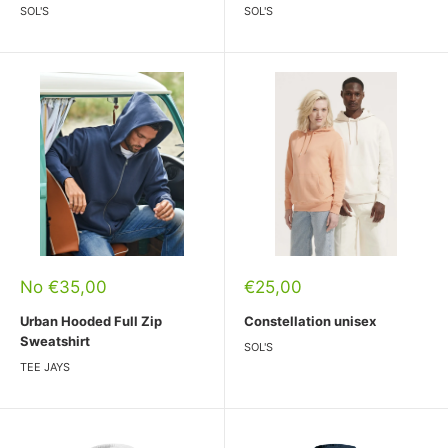
SOL'S
SOL'S
Pārdošanas
Pārdošanas
No €35,00
€25,00
cena
cena
Urban Hooded Full Zip
Constellation unisex
Sweatshirt
SOL'S
TEE JAYS