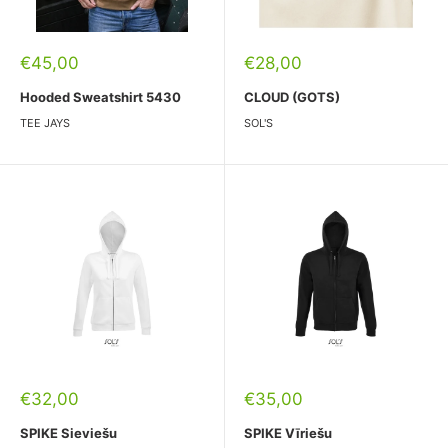
Pārdošanas
Pārdošanas
€45,00
€28,00
cena
cena
Hooded Sweatshirt 5430
CLOUD (GOTS)
TEE JAYS
SOL'S
Pārdošanas
Pārdošanas
€32,00
€35,00
cena
cena
SPIKE Sieviešu
SPIKE Vīriešu