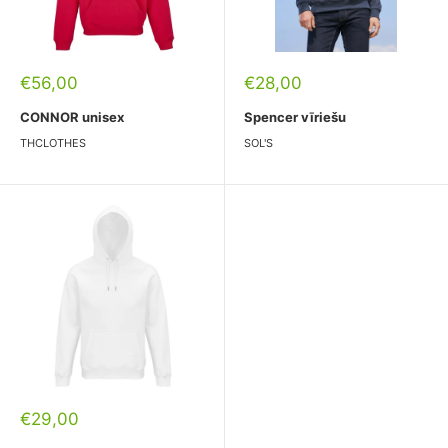
Pārdošanas
Pārdošanas
€56,00
€28,00
cena
cena
CONNOR unisex
Spencer vīriešu
THCLOTHES
SOL'S
Pārdošanas
€29,00
cena