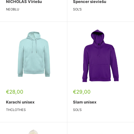
NICHOLAS Vīriešu
Spencer sieviešu
NEOBLU
SOL'S
Pārdošanas
Pārdošanas
€28,00
€29,00
cena
cena
Karachi unisex
Slam unisex
THCLOTHES
SOL'S