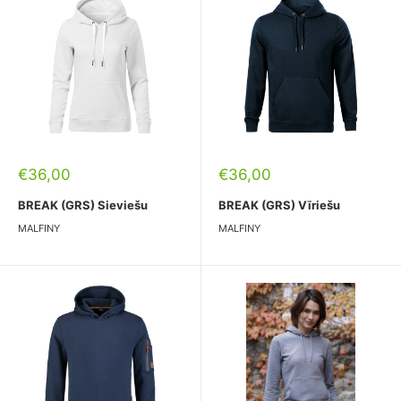
Pārdošanas
Pārdošanas
€36,00
€36,00
cena
cena
BREAK (GRS) Sieviešu
BREAK (GRS) Vīriešu
MALFINY
MALFINY