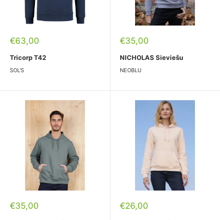
Pārdošanas
Pārdošanas
€63,00
€35,00
cena
cena
Tricorp T42
NICHOLAS Sieviešu
SOL'S
NEOBLU
Pārdošanas
Pārdošanas
€35,00
€26,00
cena
cena