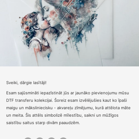
Sveiki, dārgie lasītāji!
Esam sajūsmināti iepazīstināt jūs ar jaunāko pievienojumu mūsu
DTF transferu kolekcijai. Šoreiz esam izvēlējušies kaut ko īpaši
maigu un māksliniecisku - akvareļu zīmējumu, kurā attēlota māte
un meita. Šis attēls simbolizē mīlestību, saikni un mūžīgos
saistību saitus starp divām paaudzēm.