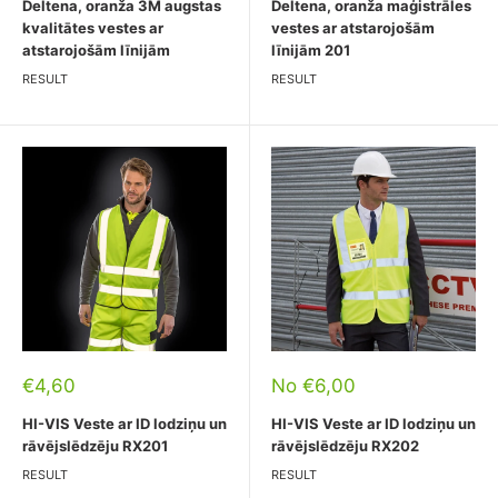
Deltena, oranža 3M augstas
Deltena, oranža maģistrāles
kvalitātes vestes ar
vestes ar atstarojošām
atstarojošām līnijām
līnijām 201
RESULT
RESULT
Pārdošanas
Pārdošanas
€4,60
No €6,00
cena
cena
HI-VIS Veste ar ID lodziņu un
HI-VIS Veste ar ID lodziņu un
rāvējslēdzēju RX201
rāvējslēdzēju RX202
RESULT
RESULT