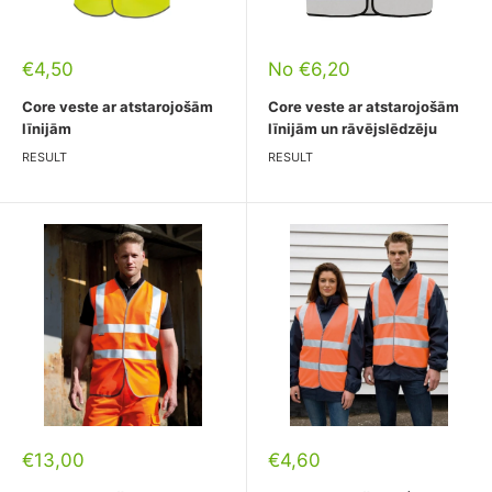
Pārdošanas
Pārdošanas
€4,50
No €6,20
cena
cena
Core veste ar atstarojošām
Core veste ar atstarojošām
līnijām
līnijām un rāvējslēdzēju
RESULT
RESULT
Pārdošanas
Pārdošanas
€13,00
€4,60
cena
cena