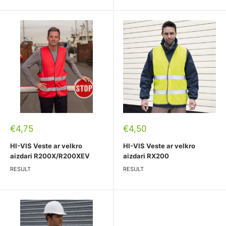
Pārdošanas
Pārdošanas
€4,75
€4,50
cena
cena
HI-VIS Veste ar velkro
HI-VIS Veste ar velkro
aizdari R200X/R200XEV
aizdari RX200
RESULT
RESULT