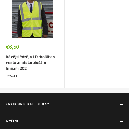
Pārdošanas
€6,50
cena
Rāvējslēdzēja I.D drošības
veste ar atstarojošām
līnijām 202
RESULT
KAS IR SIA FOR ALL TASTES?
For all Tastes ir uzņēmums, kurš piedāvā apģērbu no
ražotājiem un to apdruku.
IZVĒLNE