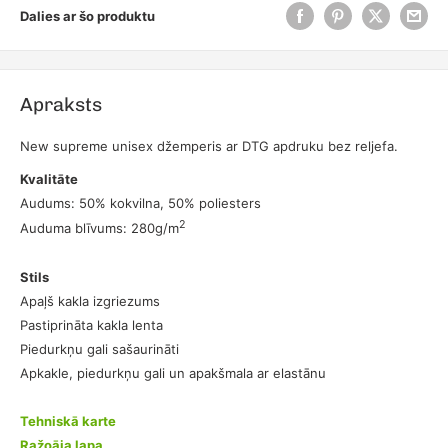
Dalies ar šo produktu
Apraksts
New supreme unisex džemperis ar DTG apdruku bez reljefa.
Kvalitāte
Audums: 50% kokvilna, 50% poliesters
2
Auduma blīvums: 280g/m
Stils
Apaļš kakla izgriezums
Pastiprināta kakla lenta
Piedurkņu gali sašaurināti
Apkakle, piedurkņu gali un apakšmala ar elastānu
Tehniskā karte
Ražoāja lapa