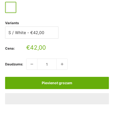
White
Ash
Variants
Pārdošanas
€42,00
Cena:
cena
Daudzums:
Pievienot grozam