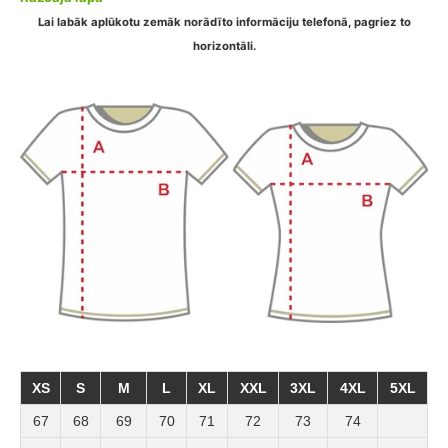
Lai labāk aplūkotu zemāk norādīto informāciju telefonā, pagriez to
horizontāli.
XS
S
M
L
XL
XXL
3XL
4XL
5XL
67
68
69
70
71
72
73
74