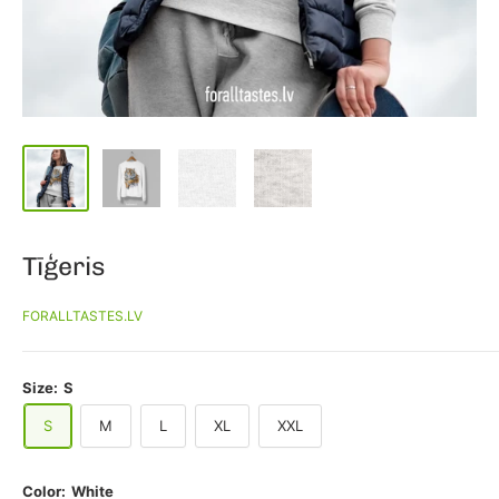
Tīģeris
FORALLTASTES.LV
Size:
S
S
M
L
XL
XXL
Color:
White