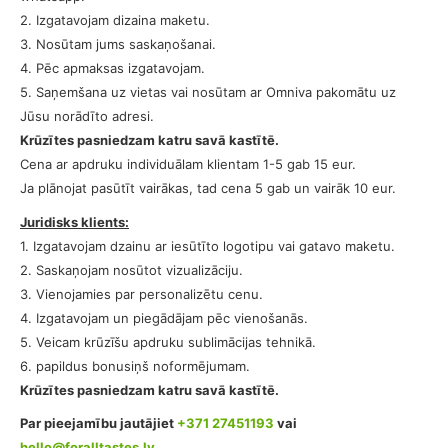
2. Izgatavojam dizaina maketu.
3. Nosūtam jums saskaņošanai.
4. Pēc apmaksas izgatavojam.
5. Saņemšana uz vietas vai nosūtam ar Omniva pakomātu uz
Jūsu norādīto adresi.
Krūzītes pasniedzam katru savā kastītē.
Cena ar apdruku individuālam klientam 1-5 gab 15 eur.
Ja plānojat pasūtīt vairākas, tad cena 5 gab un vairāk 10 eur.
Juridisks klients:
1. Izgatavojam dzainu ar iesūtīto logotipu vai gatavo maketu.
2. Saskaņojam nosūtot vizualizāciju.
3. Vienojamies par personalizētu cenu.
4. Izgatavojam un piegādājam pēc vienošanās.
5. Veicam krūzīšu apdruku sublimācijas tehnikā.
6. papildus bonusiņš noformējumam.
Krūzītes pasniedzam katru savā kastītē.
Par pieejamību jautājiet
+371 27451193
vai
hello@foralltastes.lv