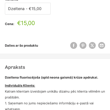
Pārdošanas
€15,00
Cena:
cena
Dalies ar šo produktu
Apraksts
Dzeltena fluoriscējoša (spīd neona gaismā) krūze apdrukai.
Individuāls Klients:
Katram klientam izveidojam unikālu dizainu pēc klienta vēlmēm un
prašibām.
1. Saņemam no jums nepieciešamo informāciju e-pastā vai
whatsapp.