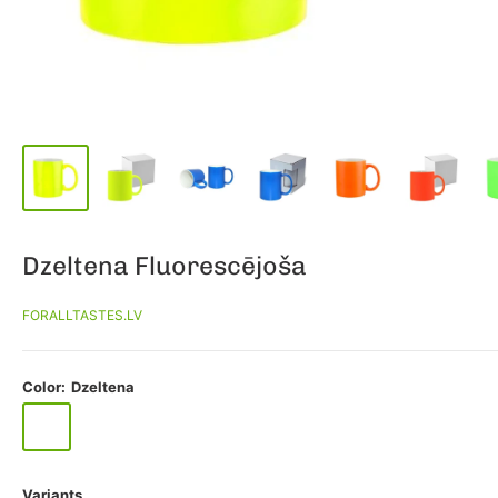
Dzeltena Fluorescējoša
FORALLTASTES.LV
Color:
Dzeltena
Dzeltena
Zaļa
Rozā
Zila
Oranža
Variants