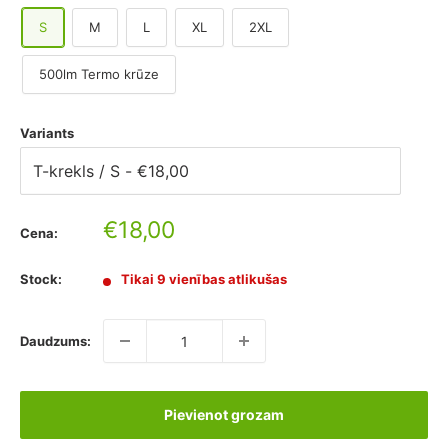
S
M
L
XL
2XL
500lm Termo krūze
Variants
Pārdošanas
€18,00
Cena:
cena
Stock:
Tikai 9 vienības atlikušas
Daudzums:
Pievienot grozam